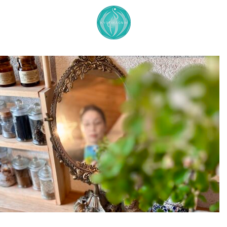
コ
ナ
ン
ビ
テ
ゲ
ン
ー
ツ
シ
へ
ョ
ス
ン
キ
に
ッ
移
プ
動