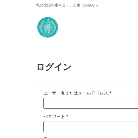
コ
ナ
私の太陽を生きよう。人生は55歳から
ン
ビ
テ
ゲ
ン
ー
ツ
シ
へ
ョ
ス
ン
キ
に
ッ
移
プ
動
ログイン
必
ユーザー名またはメールアドレス
*
須
必
パスワード
*
須