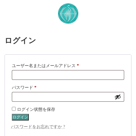
コ
ナ
ン
ビ
テ
ゲ
ン
ー
ツ
シ
へ
ョ
ス
ン
ログイン
キ
に
ッ
移
プ
動
必
ユーザー名またはメールアドレス
*
須
必
パスワード
*
須
ログイン状態を保存
ログイン
パスワードをお忘れですか ?