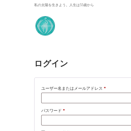
コ
ナ
私の太陽を生きよう。人生は55歳から
ン
ビ
テ
ゲ
ン
ー
ツ
シ
へ
ョ
ス
ン
キ
に
ッ
移
プ
動
ログイン
必
ユーザー名またはメールアドレス
*
須
必
パスワード
*
須