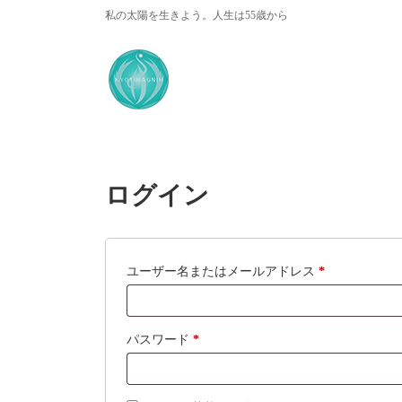
コ
ナ
私の太陽を生きよう。人生は55歳から
ン
ビ
テ
ゲ
ン
ー
ツ
シ
へ
ョ
ス
ン
キ
に
ッ
移
プ
動
ログイン
必
ユーザー名またはメールアドレス
*
須
必
パスワード
*
須