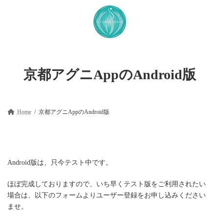
コ
ナ
ン
ビ
テ
ゲ
ン
ー
ツ
シ
へ
ョ
ス
ン
キ
に
京都アグニAppのAndroid版
ッ
移
プ
動
Home
京都アグニAppのAndroid版
Android版は、只今テスト中です。
ほぼ完成しておりますので、いち早くテスト版をご利用されたい
場合は、以下のフォームよりユーザー登録をお申し込みください
ませ。