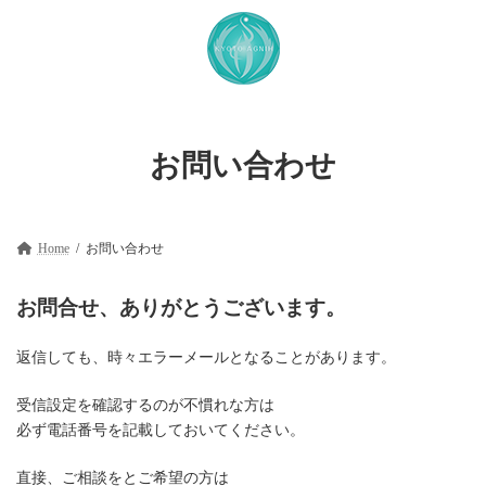
コ
ナ
ン
ビ
テ
ゲ
ン
ー
ツ
シ
へ
ョ
ス
ン
キ
に
お問い合わせ
ッ
移
プ
動
Home
お問い合わせ
お問合せ、ありがとうございます。
返信しても、時々エラーメールとなることがあります。
受信設定を確認するのが不慣れな方は
必ず電話番号を記載しておいてください。
直接、ご相談をとご希望の方は