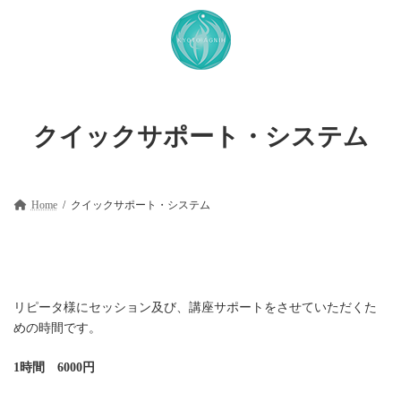
コ
ナ
ン
ビ
テ
ゲ
ン
ー
ツ
シ
へ
ョ
ス
ン
キ
に
クイックサポート・システム
ッ
移
プ
動
Home
クイックサポート・システム
リピータ様にセッション及び、講座サポートをさせていただくた
めの時間です。
1時間 6000円