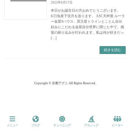
2022年6月17日
本日がお誕生日の方おめでとうございます。
6/21魚座下弦月を送ります。 ASC天秤座 ルーラ
ー金星9ハウス、冥王星トラインとことん自分
好みにこだわる金星自分世界に閉じた中で、感
覚の刷り込みが行われます。私は何が好きだっ
[…]
続きを読む
Copyright © 京都アグニ All Rights Reserved.
メニュー
ブログ
チューニング
アカシック
ピーター