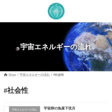
コ
ナ
ン
ビ
テ
ゲ
ン
ー
ツ
シ
へ
ョ
ス
ン
キ
に
ッ
移
プ
動
宇宙エネルギーの流れ
Home
宇宙エネルギーの流れ
#社会性
#社会性
宇宙卵の魚座下弦月
宇宙エネルギーの流れ