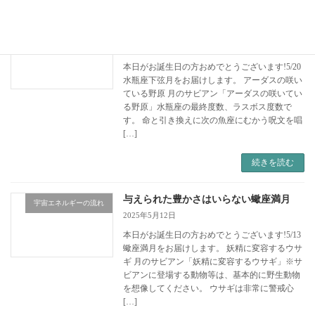
変わる時代と変わらぬ私
宇宙エネルギーの流れ
2025年5月19日
本日がお誕生日の方おめでとうございます!5/20
水瓶座下弦月をお届けします。 アーダスの咲い
ている野原 月のサビアン「アーダスの咲いてい
る野原」水瓶座の最終度数、ラスボス度数で
す。 命と引き換えに次の魚座にむかう呪文を唱
[…]
続きを読む
与えられた豊かさはいらない蠍座満月
宇宙エネルギーの流れ
2025年5月12日
本日がお誕生日の方おめでとうございます!5/13
蠍座満月をお届けします。 妖精に変容するウサ
ギ 月のサビアン「妖精に変容するウサギ」※サ
ビアンに登場する動物等は、基本的に野生動物
を想像してください。 ウサギは非常に警戒心
[…]