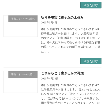
続きを読む
祈りを現実に獅子座の上弦月
宇宙エネルギーの流れ
2025年5月4日
本日がお誕生日の方おめでとうございます!5/4
獅子座上弦月をお届けします。 お祭り騒ぎ 月
のサビアン「お祭り騒ぎ」 古くから続く祭りと
は、神や天に向かって祈りを捧げる神聖な表現
の場でした。これまでの獅子座体験によって得
た […]
続きを読む
これからどう生きるかの再燃
宇宙エネルギーの流れ
2025年4月28日
本日がお誕生日の方おめでとうございます!4/28
牡牛座新月をお届けします。 雪といっしょにな
いソリ 新月サビアン「雪といっしょにないソ
リ」 雪が降ってもいないのにソリを用意する、
用意周到に先のことをことを考えて、万が一に