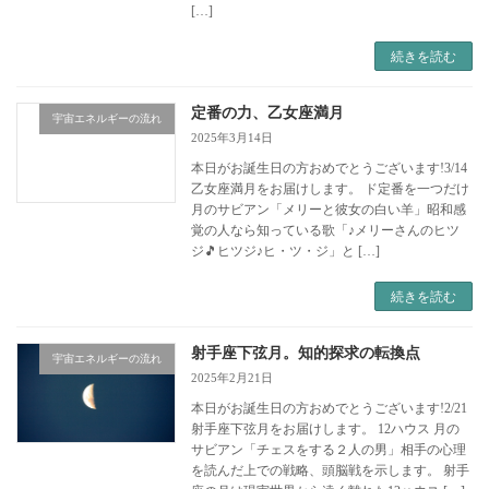
[…]
続きを読む
定番の力、乙女座満月
宇宙エネルギーの流れ
2025年3月14日
本日がお誕生日の方おめでとうございます!3/14
乙女座満月をお届けします。 ド定番を一つだけ
月のサビアン「メリーと彼女の白い羊」昭和感
覚の人なら知っている歌「♪メリーさんのヒツ
ジ🎵ヒツジ♪ヒ・ツ・ジ」と […]
続きを読む
射手座下弦月。知的探求の転換点
宇宙エネルギーの流れ
2025年2月21日
本日がお誕生日の方おめでとうございます!2/21
射手座下弦月をお届けします。 12ハウス 月の
サビアン「チェスをする２人の男」相手の心理
を読んだ上での戦略、頭脳戦を示します。 射手