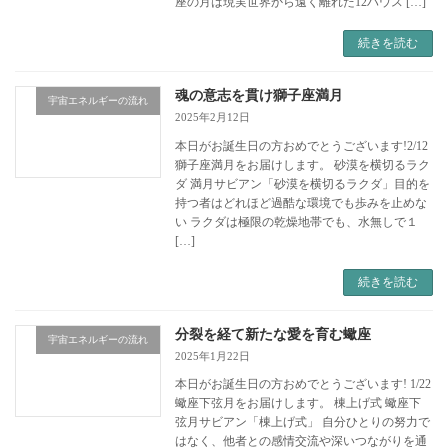
座の月は現実世界から遠く離れた12ハウス […]
続きを読む
魂の意志を貫け獅子座満月
宇宙エネルギーの流れ
2025年2月12日
本日がお誕生日の方おめでとうございます!2/12
獅子座満月をお届けします。 砂漠を横切るラク
ダ 満月サビアン「砂漠を横切るラクダ」目的を
持つ者はどれほど過酷な環境でも歩みを止めな
い ラクダは極限の乾燥地帯でも、水無しで１
[…]
続きを読む
分裂を経て新たな愛を育む蠍座
宇宙エネルギーの流れ
2025年1月22日
本日がお誕生日の方おめでとうございます! 1/22
蠍座下弦月をお届けします。 棟上げ式 蠍座下
弦月サビアン「棟上げ式」 自分ひとりの努力で
はなく、他者との感情交流や深いつながりを通