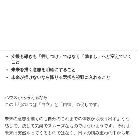
とも土を植え替えるのか。また人によっては、今これ以上の努力
が続けられないのなら「降りる」選択も必要でしょう。心と体が
壊れてしまえば元も子もないのですから。
この微調整が上弦、下弦月に行う微調整です
サビアンからの促しは下記の3つ。
階段を登るように一歩ずつ努力を続けること
支援も導きも「押しつけ」ではなく「励まし」へと変えていく
こと
未来を描く意志を明確にすること
未来が描けないなら降りる選択も視野に入れること
ハウスから考えるなら
この上記の3つは「自立」と「自律」の促しです。
未来の意志を描くのも自分のこれまでの体験から絞り出すような
感じで、決して気楽でスムーズなものではないようです。それは
未来は突然やってくるものではなく、日々の積み重ねの中から形