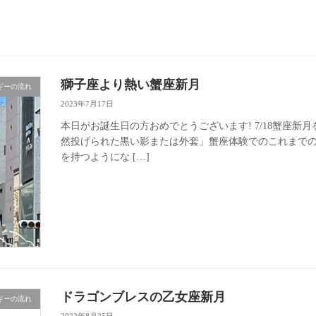
獅子座より熱い蟹座新月
ギーの流れ
2023年7月17日
本日がお誕生日の方おめでとうございます! 7/18蟹座新
然投げられた黒い影または外套」蟹座体験でのこれまで
を持つようにな […]
ドラゴンブレスの乙女座新月
ギーの流れ
2022年8月25日