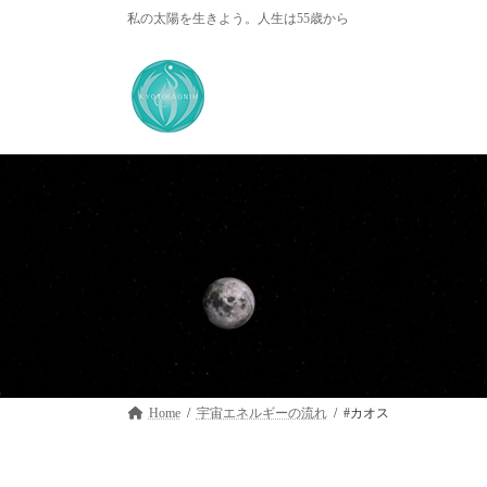
コ
ナ
私の太陽を生きよう。人生は55歳から
ン
ビ
テ
ゲ
ン
ー
ツ
シ
へ
ョ
ス
ン
キ
に
ッ
移
プ
動
Home
宇宙エネルギーの流れ
#カオス