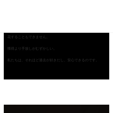
新しいサイクルに入っても過去の荷物を持ったままなら、新
たな芽を見つけることはできませんね。
昨日までどんな体験をしていたとしても、囚われたままだと
いつまで経っても新しい自分の可能性を見つけることも、開
花することもできません。
獲得より手放しがむずかしい。
私たちは、それほど過去が好きだし、安心できるのです。