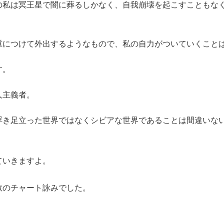
の私は冥王星で闇に葬るしかなく、自我崩壊を起こすこともな
重につけて外出するようなもので、私の自力がついていくこと
す。
人主義者。
浮き足立った世界ではなくシビアな世界であることは間違いない
ていきますよ。
数のチャート詠みでした。