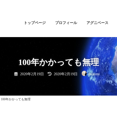
トップページ
プロフィール
アグニベース
100年かかっても無理
最
2020年2月19日
2020年2月19日
motomi
終
更
新
日
時
:
100年かかっても無理