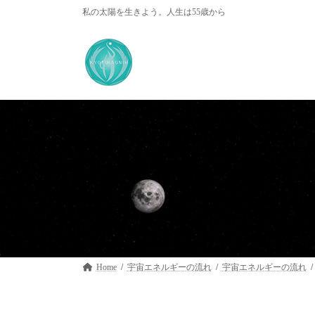
コ
ナ
私の太陽を生きよう。人生は55歳から
ン
ビ
テ
ゲ
ン
ー
ツ
シ
へ
ョ
ス
ン
キ
に
ッ
移
プ
動
Home
宇宙エネルギーの流れ
宇宙エネルギーの流れ