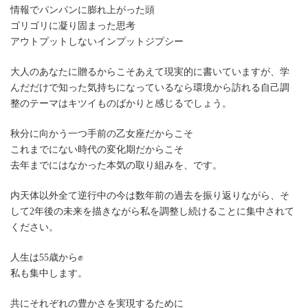
情報でパンパンに膨れ上がった頭
ゴリゴリに凝り固まった思考
アウトプットしないインプットジプシー
大人のあなたに贈るからこそあえて現実的に書いていますが、学
んだだけで知った気持ちになっているなら環境から訪れる自己調
整のテーマはキツイものばかりと感じるでしょう。
秋分に向かう一つ手前の乙女座だからこそ
これまでにない時代の変化期だからこそ
去年までにはなかった本気の取り組みを、です。
内天体以外全て逆行中の今は数年前の過去を振り返りながら、そ
して2年後の未来を描きながら私を調整し続けることに集中されて
ください。
人生は55歳から✊
私も集中します。
共にそれぞれの豊かさを実現するために