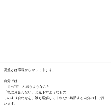
インプットジプシーほど辛い
太陽は29度で獅子座も終わります。
明日からは乙女座の調整期に入りますね。
調整とは環境からやって来ます。
自分では
「えっ???」と思うようなこと
「私に見合わない」と見下すようなもの
このすり合わせを、誰も理解してくれない落胆する自分の中で行
います。