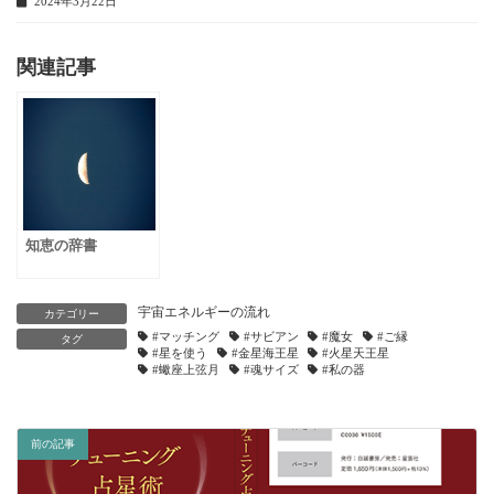
2024年3月22日
関連記事
知恵の辞書
宇宙エネルギーの流れ
カテゴリー
#マッチング
#サビアン
#魔女
#ご縁
タグ
#星を使う
#金星海王星
#火星天王星
#蠍座上弦月
#魂サイズ
#私の器
前の記事