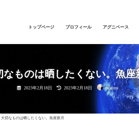
トップページ
プロフィール
アグニベース
切なものは晒したくない。魚座
最
2023年2月18日
2023年2月18日
motomi
終
更
新
日
時
:
大切なものは晒したくない。魚座新月