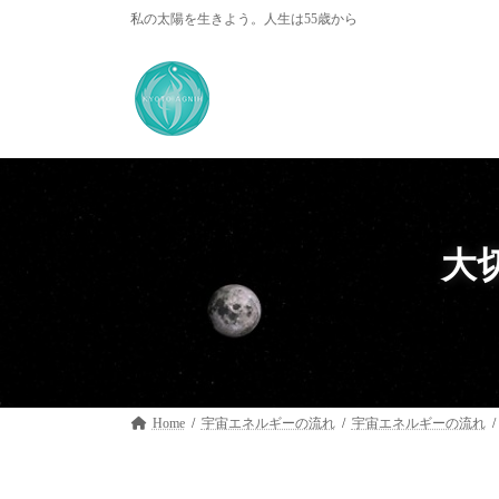
コ
ナ
私の太陽を生きよう。人生は55歳から
ン
ビ
テ
ゲ
ン
ー
ツ
シ
へ
ョ
ス
ン
キ
に
ッ
移
プ
動
大
Home
宇宙エネルギーの流れ
宇宙エネルギーの流れ