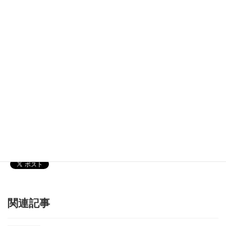
自立して風の時代を生きていく。仕事やお金の話、講座のご案内
など盛りだくさん。人生55歳からの方は必読。
メールアドレス
*
Instagram
[instagram-feed]
関連記事