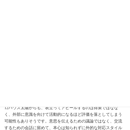
今回は下弦月
全体のムードは静かになります。
私たちの会話は一方的に話しているか、頓珍漢な受け止め方をし
た、それぞれの勝手解釈で成り立っているものでしょう。同じ言
語を使っていても意思のバラバラさに目が向いて、自分と同じで
ないことに落胆しても、それは当たり前の現象だということ。共
感を生むにはも自分と同じ体験をしている必要があるし、また議
論するなら同じくらいの知識量と認識レベルが無かければ不可能
です。そんな中で、私たちはなぜ会話をするのかといえば、接点
をもつため。交流するための会話が双子座です。
この下弦月のタイミングでは、自分をよく知ってくれている方達
と、クローズな場でこれまでの交流を深める方が心に響きやすい
時でしょう。
12ハウス太陽からも、表立ってアピールするのは得策ではなな
く、外部に意識を向けて活動的になるほど評価を落としてしまう
可能性もありそうです。意思を伝えるための議論ではなく、交流
するための会話に留めて、本心は知られずに外的な対応スタイル