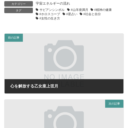
宇宙エネルギーの流れ
カテゴリー
サビアンシンボル
#山羊座満月
#精神の健康
タグ
#ホロスコープ
#星占い
#社会と自分
#女性の生き方
前の記事
心を解放する乙女座上弦月
2024年6月14日
次の記事