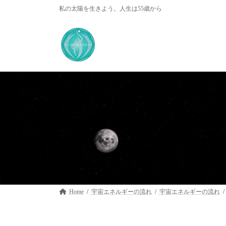
コ
ナ
私の太陽を生きよう。人生は55歳から
ン
ビ
テ
ゲ
ン
ー
ツ
シ
へ
ョ
ス
ン
キ
に
ッ
移
プ
動
Home
宇宙エネルギーの流れ
宇宙エネルギーの流れ