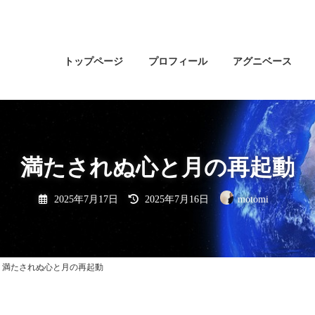
トップページ
プロフィール
アグニベース
満たされぬ心と月の再起動
最
2025年7月17日
2025年7月16日
motomi
終
更
新
日
時
:
満たされぬ心と月の再起動