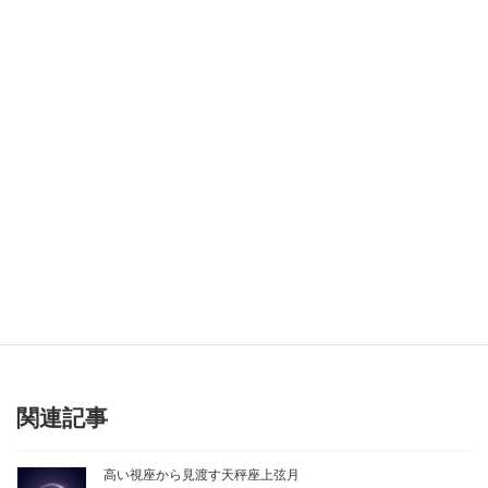
自立して風の時代を生きていく。仕事やお金の話、講座のご案内
など盛りだくさん。人生55歳からの方は必読。
メールアドレス
*
Instagram
[instagram-feed]
関連記事
高い視座から見渡す天秤座上弦月