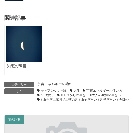
関連記事
知恵の辞書
宇宙エネルギーの流れ
カテゴリー
サビアンシンボル
人生
宇宙エネルギーの使い方
タグ
50代女子
#50代からの生き方 #大人の女性の生き方
#山羊座上弦月 #上弦の月 #山羊座占い #月星座占い #今日の星
前の記事