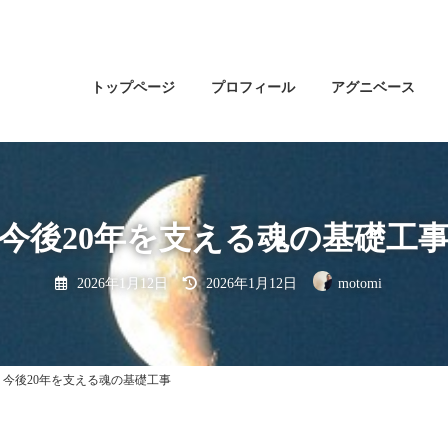
トップページ
プロフィール
アグニベース
今後20年を支える魂の基礎工
最
2026年1月12日
2026年1月12日
motomi
終
更
新
日
時
:
今後20年を支える魂の基礎工事