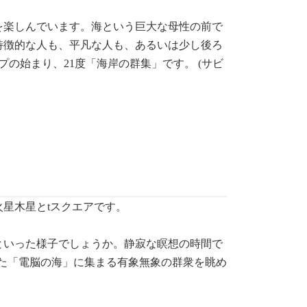
を楽しんでいます。海という巨大な母性の前で
特徴的な人も、平凡な人も、あるいは少し後ろ
の始まり、21度「海岸の群集」です。 (サビ
星木星とtスクエアです。
といった様子でしょうか。静寂な瞑想の時間で
した「電脳の海」に集まる有象無象の群衆を眺め