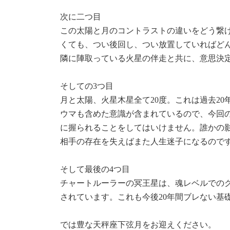
次に二つ目
この太陽と月のコントラストの違いをどう繋
くても、つい後回し、つい放置していればど
隣に陣取っている火星の伴走と共に、意思決
そしての3つ目
月と太陽、火星木星全て20度。これは過去2
ウマも含めた意識が含まれているので、今回
に握られることをしてはいけません。誰かの
相手の存在を失えばまた人生迷子になるので
そして最後の4つ目
チャートルーラーの冥王星は、魂レベルでの
されています。これも今後20年間ブレない基
では豊な天秤座下弦月をお迎えください。