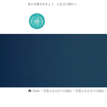
コ
ナ
私の太陽を生きよう。人生は55歳から
ン
ビ
テ
ゲ
ン
ー
ツ
シ
へ
ョ
ス
ン
キ
に
ッ
移
プ
動
Home
宇宙エネルギーの流れ
宇宙エネルギーの流れ