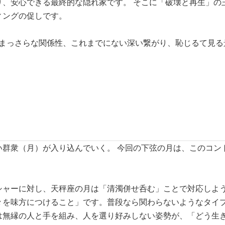
り、安心できる最終的な隠れ家です。 そこに「破壊と再生」
ィングの促しです。
、まっさらな関係性、これまでにない深い繋がり、恥じるて見
い群衆（月）が入り込んでいく。 今回の下弦の月は、このコン
シャーに対し、天秤座の月は「清濁併せ呑む」ことで対応しよう
々を味方につけること」です。普段なら関わらないようなタイ
は無縁の人と手を組み、人を選り好みしない姿勢が、「どう生