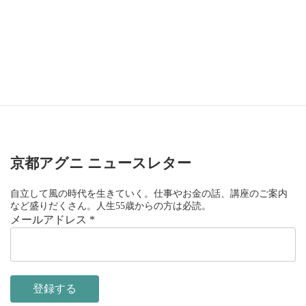
水星逆行も手伝って、過去のさまざまな思いに思考を巡らせ、環
境を整理整頓しながら計画を立てていく時期となるでしょう。
それでは豊かな下弦月をお迎えください。
次回は10/6天秤座新月に✋
京都アグニ ニュースレター
自立して風の時代を生きていく。仕事やお金の話、講座のご案内
など盛りだくさん。人生55歳からの方は必読。
メールアドレス
*