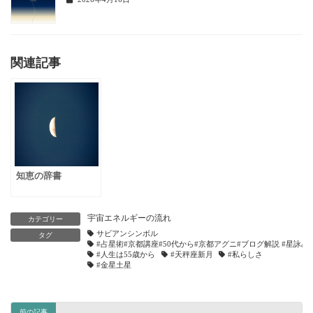
関連記事
知恵の辞書
宇宙エネルギーの流れ
カテゴリー
サビアンシンボル
タグ
#占星術#京都講座#50代から#京都アグニ#ブログ解説 #星詠み
#人生は55歳から
#天秤座新月
#私らしさ
#金星土星
前の記事