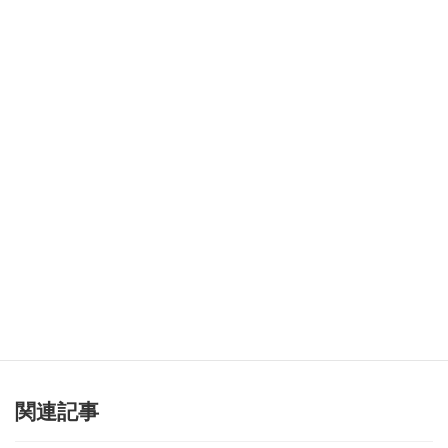
京都アグニ ニュースレター
自立して風の時代を生きていく。仕事やお金の話、講座のご案内
など盛りだくさん。人生55歳からの方は必読。
メールアドレス
*
Instagram
[instagram-feed]
関連記事