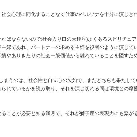
、社会心理に同化することなく仕事のペルソナを十分に演じき
ればならないので(社会入り口の天秤座)よくあるスピリチュ
業主婦であれ、パートナーの求める主婦を役者のように演じて
私情やありきたりの社会一般価値から離れていることを隠すた
てしまうのは、社会性と自立心の欠如で、まだどちらも果たして
められているかを読み取り、それを演じ切れる間は環境との摩
なることが必要と知る満月で、それが獅子座の表現力にも繋が