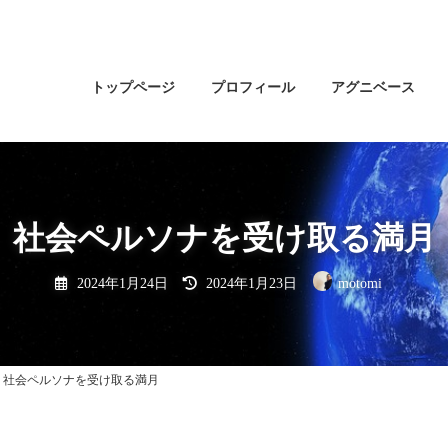
トップページ
プロフィール
アグニベース
社会ペルソナを受け取る満月
最
2024年1月24日
2024年1月23日
motomi
終
更
新
日
時
:
社会ペルソナを受け取る満月