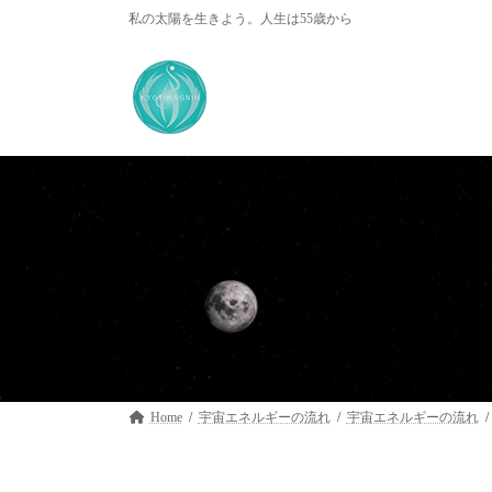
コ
ナ
私の太陽を生きよう。人生は55歳から
ン
ビ
テ
ゲ
ン
ー
ツ
シ
へ
ョ
ス
ン
キ
に
ッ
移
プ
動
Home
宇宙エネルギーの流れ
宇宙エネルギーの流れ