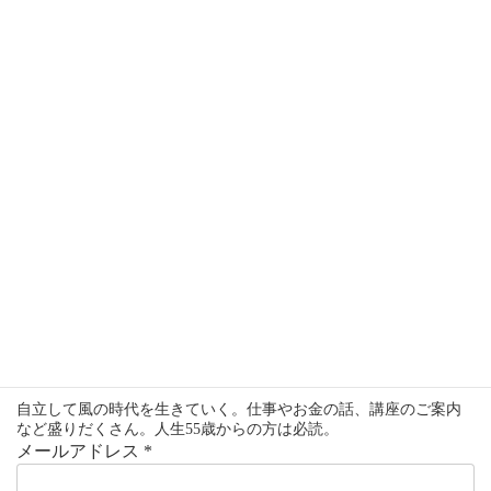
ださい。
最後まで読んでくださりありがとうございました。
では次回は5日に✋
人生は55歳からです。
それまで準備を整えましょう!
京都アグニ ニュースレター
自立して風の時代を生きていく。仕事やお金の話、講座のご案内
など盛りだくさん。人生55歳からの方は必読。
メールアドレス
*