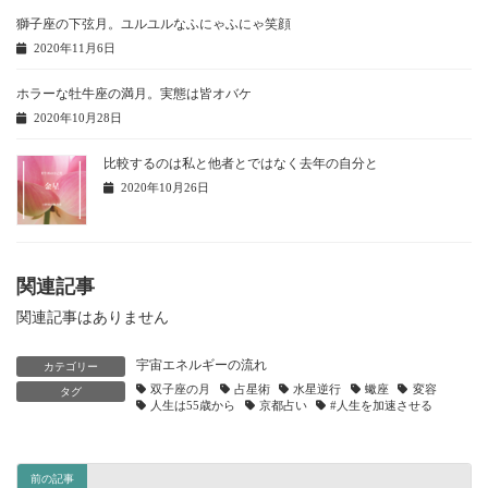
獅子座の下弦月。ユルユルなふにゃふにゃ笑顔
2020年11月6日
ホラーな牡牛座の満月。実態は皆オバケ
2020年10月28日
比較するのは私と他者とではなく去年の自分と
2020年10月26日
関連記事
関連記事はありません
宇宙エネルギーの流れ
カテゴリー
双子座の月
占星術
水星逆行
蠍座
変容
タグ
人生は55歳から
京都占い
#人生を加速させる
前の記事