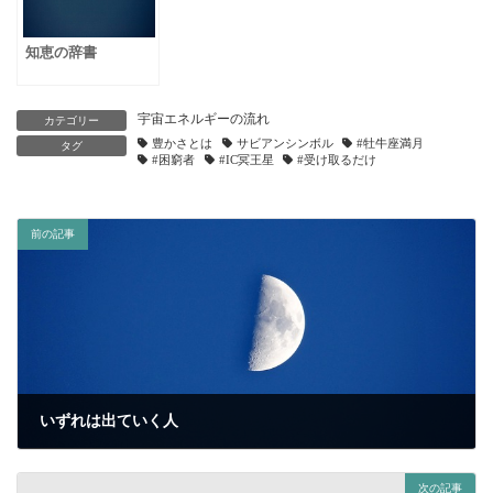
知恵の辞書
宇宙エネルギーの流れ
カテゴリー
豊かさとは
サビアンシンボル
#牡牛座満月
タグ
#困窮者
#IC冥王星
#受け取るだけ
前の記事
いずれは出ていく人
2023年10月21日
次の記事