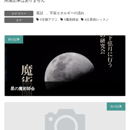
関連記事はありません
星話
、
宇宙エネルギーの流れ
カテゴリー
#京都アグニ
#魔術師会
#占星術レッスン
タグ
前の記事
星の魔術師会
2021年1月17日
次の記事