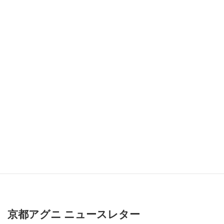
すぐにわかった、は過去情報です。
人生改革が必要だと思われているなら
どちらを採用すべきでしょうか。
「理解できないけれど感覚的には嘘じゃない」
この感覚を取り戻すための今回の満月だとしたら
原始宗教を通して(自然)本当は私はどう在りたいのかと、改めて問
いあなたの霊性を育てていかれてくださいね。
それでは豊かな満月をお迎えください。
次回は1/25に✋
京都アグニ ニュースレター