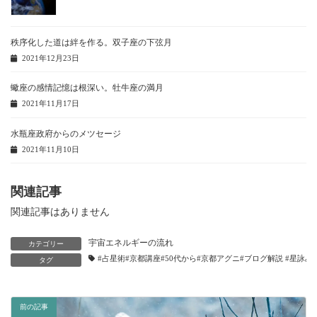
秩序化した道は絆を作る。双子座の下弦月
2021年12月23日
蠍座の感情記憶は根深い。牡牛座の満月
2021年11月17日
水瓶座政府からのメツセージ
2021年11月10日
関連記事
関連記事はありません
宇宙エネルギーの流れ
カテゴリー
#占星術#京都講座#50代から#京都アグニ#ブログ解説 #星詠み
タグ
前の記事