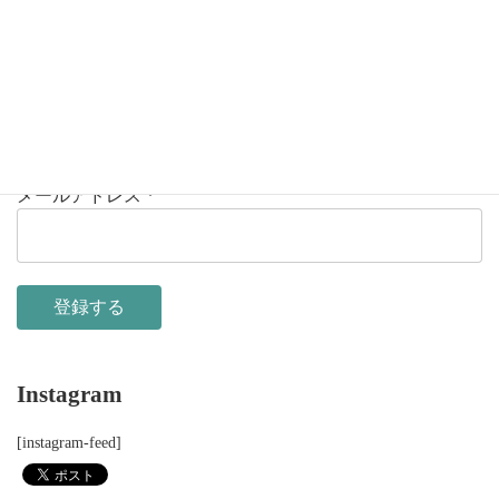
京都アグニ ニュースレター
自立して風の時代を生きていく。仕事やお金の話、講座のご案内
など盛りだくさん。人生55歳からの方は必読。
メールアドレス
*
Instagram
[instagram-feed]