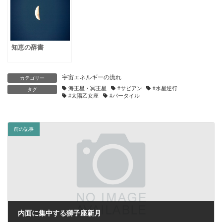
知恵の辞書
宇宙エネルギーの流れ
カテゴリー
海王星・冥王星
#サビアン
#水星逆行
タグ
#太陽乙女座
#パータイル
前の記事
内面に集中する獅子座新月