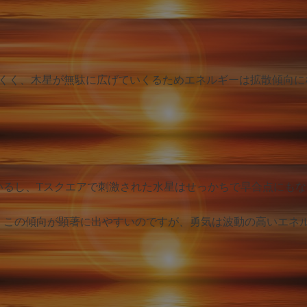
にくく、木星が無駄に広げていくるためエネルギーは拡散傾向に
いるし、Tスクエアで刺激された水星はせっかちで早合点にもな
、この傾向が顕著に出やすいのですが、勇気は波動の高いエネ