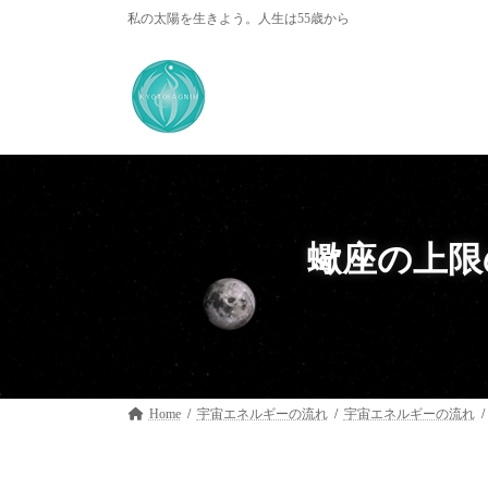
コ
ナ
私の太陽を生きよう。人生は55歳から
ン
ビ
テ
ゲ
ン
ー
ツ
シ
へ
ョ
ス
ン
キ
に
ッ
移
プ
動
蠍座の上限
Home
宇宙エネルギーの流れ
宇宙エネルギーの流れ