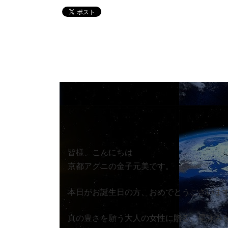
皆様、こんにちは
京都アグニの金子元美です。
本日がお誕生日の方、おめでとうございま
真の豊さを願う大人の女性に贈る、星詠み