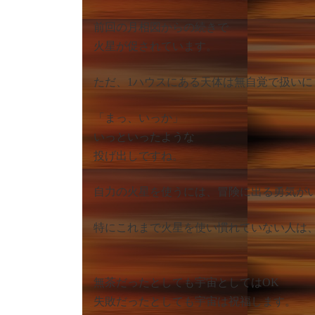
前回の月相図からの続きで
火星が促されています。
ただ、1ハウスにある天体は無自覚で扱い
「まっ、いっか」
いっといったような
投げ出しですね。
自力の火星を使うには、冒険に出る勇気が
特にこれまで火星を使い慣れていない人は
無茶だったとしても宇宙としてはOK
失敗だったとしても宇宙は祝福します。