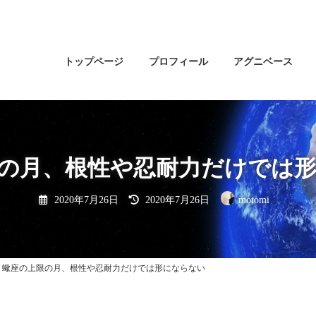
トップページ
プロフィール
アグニベース
の月、根性や忍耐力だけでは
最
2020年7月26日
2020年7月26日
motomi
終
更
新
日
時
:
蠍座の上限の月、根性や忍耐力だけでは形にならない