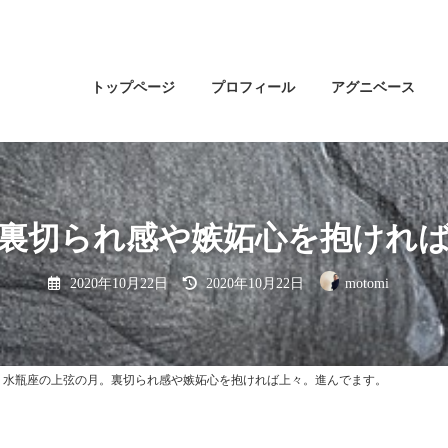
トップページ
プロフィール
アグニベース
裏切られ感や嫉妬心を抱けれ
最
2020年10月22日
2020年10月22日
motomi
終
更
新
日
時
:
水瓶座の上弦の月。裏切られ感や嫉妬心を抱ければ上々。進んでます。