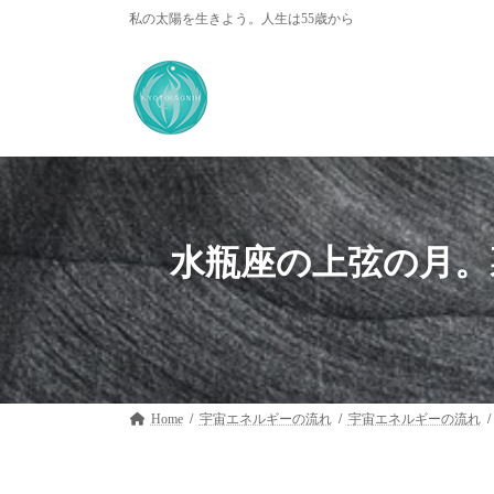
コ
ナ
私の太陽を生きよう。人生は55歳から
ン
ビ
テ
ゲ
ン
ー
ツ
シ
へ
ョ
ス
ン
キ
に
ッ
移
プ
動
水瓶座の上弦の月。
Home
宇宙エネルギーの流れ
宇宙エネルギーの流れ