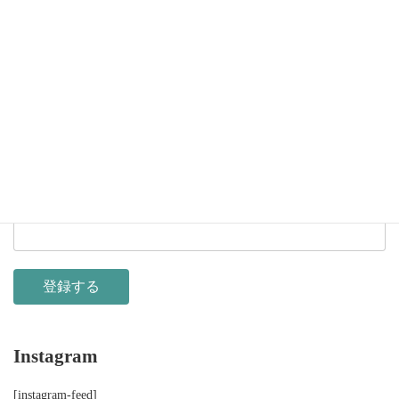
京都アグニ ニュースレター
自立して風の時代を生きていく。仕事やお金の話、講座のご案内
など盛りだくさん。人生55歳からの方は必読。
メールアドレス
*
Instagram
[instagram-feed]